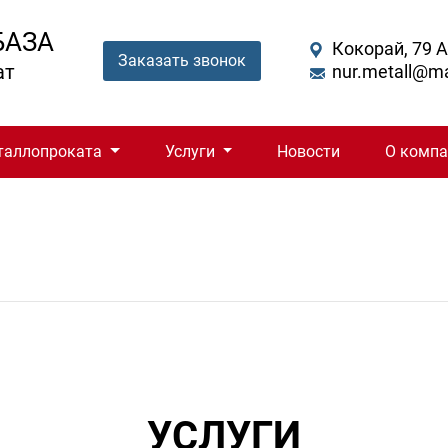
БАЗА
Кокорай, 79 
Заказать звонок
ат
nur.metall@ma
таллопроката
Услуги
Новости
О комп
УСЛУГИ