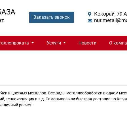
БАЗА
Кокорай, 79 
Заказать звонок
ат
nur.metall@ma
таллопроката
Услуги
Новости
О комп
йки и цветных металлов. Все виды металлообработки в одном месте
, теплоизоляция и т.д. Самовывоз или быстрая доставка по Казах
наличный расчет.